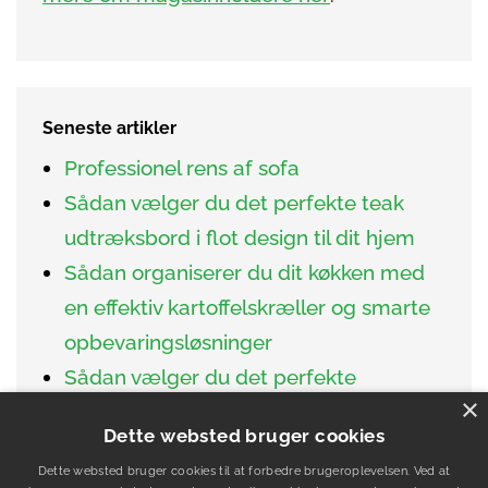
Seneste artikler
Professionel rens af sofa
Sådan vælger du det perfekte teak
udtræksbord i flot design til dit hjem
Sådan organiserer du dit køkken med
en effektiv kartoffelskræller og smarte
opbevaringsløsninger
Sådan vælger du det perfekte
×
sofabord med praktisk hylde til dit
Dette websted bruger cookies
hjem
Dette websted bruger cookies til at forbedre brugeroplevelsen. Ved at
4 spændende magasiner, der egner sig